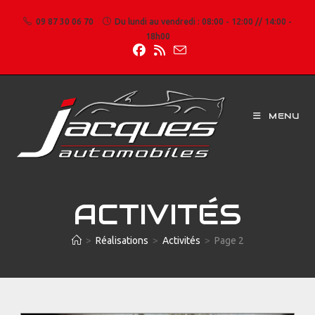
09 87 30 06 70
Du lundi au vendredi : 08:00 - 12:00 // 14:00 -
18h00
MENU
ACTIVITÉS
>
Réalisations
>
Activités
>
Page 2